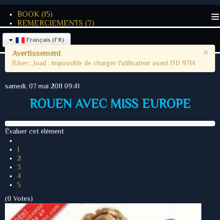
≡
BOOK
(15)
REMERCIEMENTS
(7)
Français (FR)
×
Avertissement
JUser::_load : impossible de charger l'utilisateur ayant l'ID 9714
samedi, 07 mai 2011 09:41
ROUEN AVEC MISS EUROPE
Évaluer cet élément
1
2
3
4
5
(0 Votes)