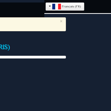
Français (FR)
×
IS)