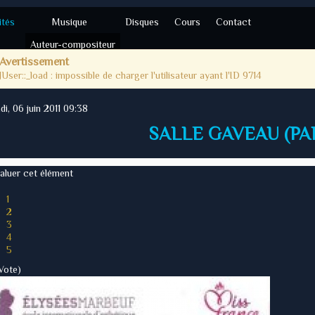
ités
Musique
Disques
Cours
Contact
Auteur-compositeur
Avertissement
Classique
JUser::_load : impossible de charger l'utilisateur ayant l'ID 9714
ndi, 06 juin 2011 09:38
SALLE GAVEAU (PAR
aluer cet élément
1
2
3
4
5
 Vote)