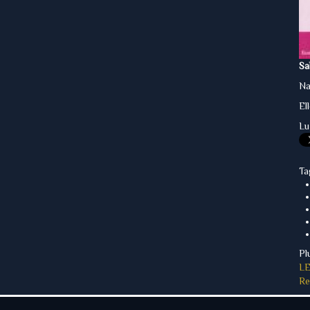
Sa
Na
El
L
Ta
Pl
LE
Re